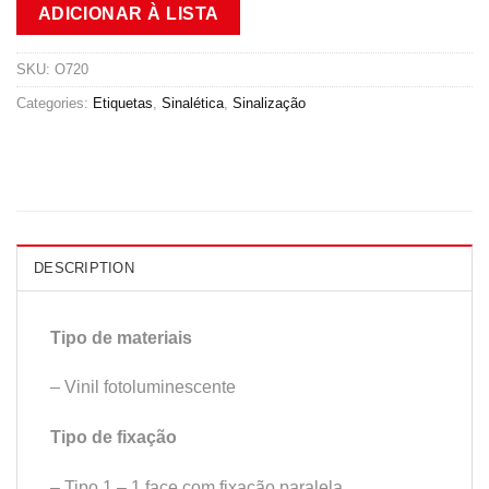
ADICIONAR À LISTA
SKU:
O720
Categories:
Etiquetas
,
Sinalética
,
Sinalização
DESCRIPTION
Tipo de materiais
– Vinil fotoluminescente
Tipo de fixação
– Tipo 1 – 1 face com fixação paralela