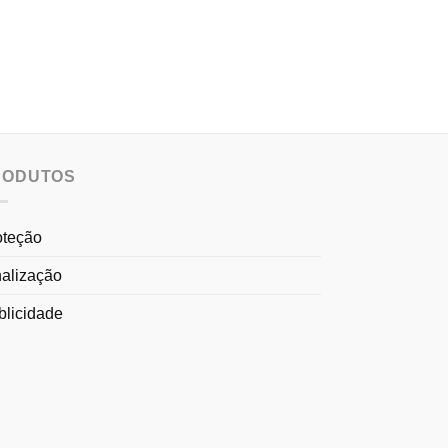
RODUTOS
oteção
nalização
blicidade