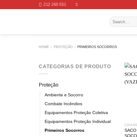
Skip
212 260 551
to
content
Search
for:
HOME
/
PROTEÇÃO
/
PRIMEIROS SOCORROS
CATEGORIAS DE PRODUTO
Proteção
Ambiente e Socorro
Combate Incêndios
Equipamentos Proteção Coletiva
Equipamentos Proteção Individual
CAIXA
SACO
Primeiros Socorros
SOCOR