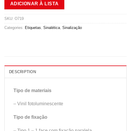
ADICIONAR À LISTA
SKU:
O719
Categories:
Etiquetas
,
Sinalética
,
Sinalização
DESCRIPTION
Tipo de materiais
– Vinil fotoluminescente
Tipo de fixação
– Tipo 1 – 1 face com fixação paralela