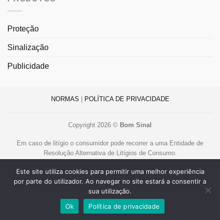
Proteção
Sinalização
Publicidade
NORMAS
|
POLÍTICA DE PRIVACIDADE
Copyright 2026 ©
Bom Sinal
Em caso de litígio o consumidor pode recorrer a uma Entidade de
Resolução Alternativa de Litígios de Consumo.
Centro de Arbitragem de Conflitos de Consumo de Lisboa
Este site utiliza cookies para permitir uma melhor experiência
www.centroarbitragemlisboa.pt
.
por parte do utilizador. Ao navegar no site estará a consentir a
Mais informações em Portal do Consumidor
www.consumidor.pt
sua utilização.
Livro de Reclamações Online
Ok
Política de privacidade