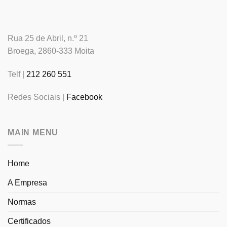
Rua 25 de Abril, n.º 21
Broega, 2860-333 Moita
Telf |
212 260 551
Redes Sociais |
Facebook
MAIN MENU
Home
A Empresa
Normas
Certificados