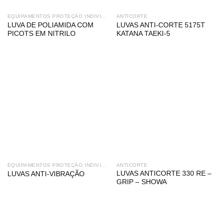
EQUIPAMENTOS PROTEÇÃO INDIVIDUAL
ANTICORTE
LUVA DE POLIAMIDA COM
LUVAS ANTI-CORTE 5175T
PICOTS EM NITRILO
KATANA TAEKI-5
EQUIPAMENTOS PROTEÇÃO INDIVIDUAL
ANTICORTE
LUVAS ANTICORTE 330 RE –
LUVAS ANTI-VIBRAÇÃO
GRIP – SHOWA