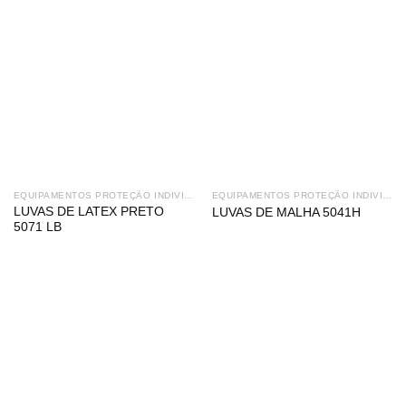
EQUIPAMENTOS PROTEÇÃO INDIVIDUAL
EQUIPAMENTOS PROTEÇÃO INDIVIDUAL
LUVAS DE LATEX PRETO
LUVAS DE MALHA 5041H
5071 LB