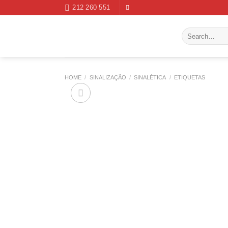
Skip
212 260 551
to
content
Search
for:
HOME
/
SINALIZAÇÃO
/
SINALÉTICA
/
ETIQUETAS