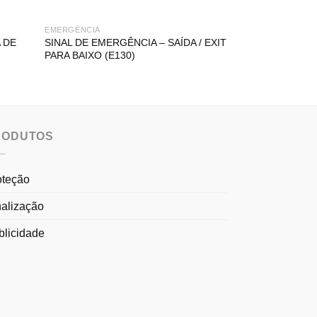
EMERGÊNCIA
EMERGÊNCIA
 DE
SINAL DE EMERGÊNCIA – SAÍDA / EXIT
SINAL DE EMER
PARA BAIXO (E130)
EMERGÊNCIA PA
RODUTOS
oteção
nalização
blicidade