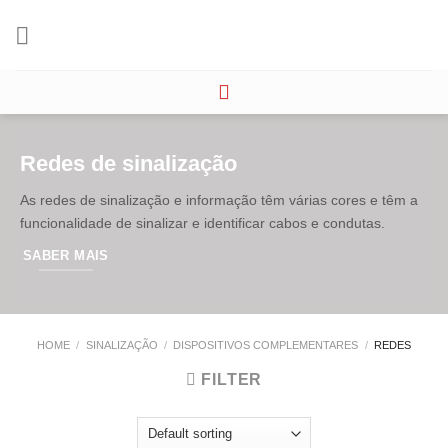
Skip
to
content
Redes de sinalização
As redes de sinalização e informação têm várias cores e têm a
funcionalidade de sinalizar e identificar cabos e condutas.
SABER MAIS
HOME
/
SINALIZAÇÃO
/
DISPOSITIVOS COMPLEMENTARES
/
REDES
FILTER