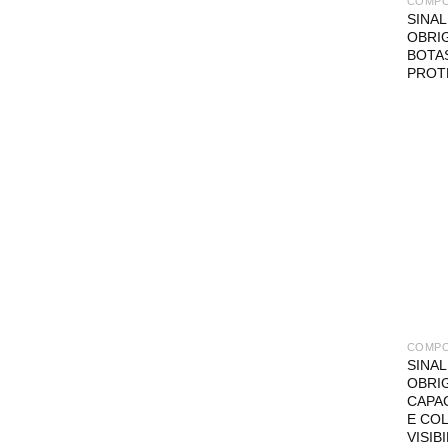
COMP
SINA
OBRI
BOTAS
PROT
COMP
SINA
OBRI
CAPA
E COL
VISIB