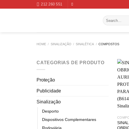
Skip
212 260 551
to
content
Search
for:
HOME
/
SINALIZAÇÃO
/
SINALÉTICA
/
COMPOSTOS
CATEGORIAS DE PRODUTO
Proteção
Publicidade
Sinalização
Desporto
COMP
Dispositivos Complementares
SINA
OBRI
Rodoviária