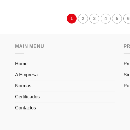
1
2
3
4
5
6
MAIN MENU
P
Home
Pr
A Empresa
Si
Normas
Pu
Certificados
Contactos