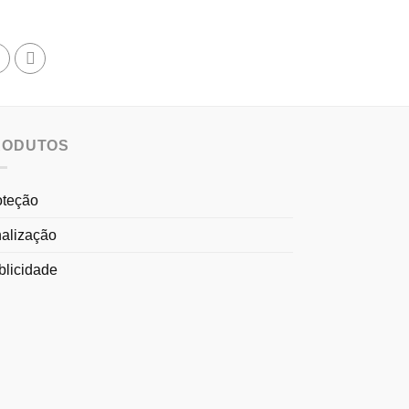
RODUTOS
oteção
nalização
blicidade