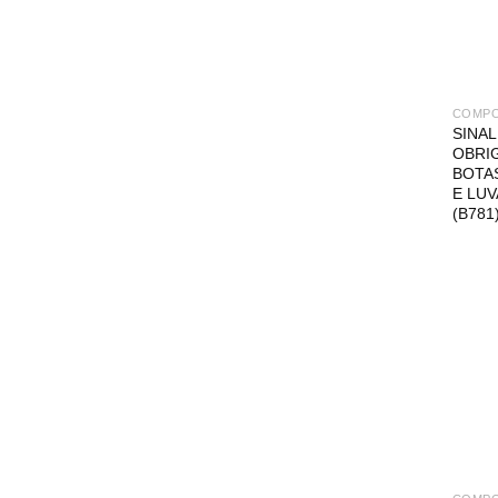
COMP
SINA
OBRI
BOTAS
E LU
(B781