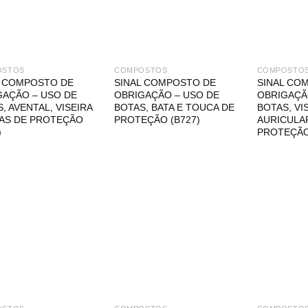
OSTOS
COMPOSTOS
COMPOSTO
L COMPOSTO DE
SINAL COMPOSTO DE
SINAL CO
GAÇÃO – USO DE
OBRIGAÇÃO – USO DE
OBRIGAÇÃ
, AVENTAL, VISEIRA
BOTAS, BATA E TOUCA DE
BOTAS, VI
VAS DE PROTEÇÃO
PROTEÇÃO (B727)
AURICULA
)
PROTEÇÃO