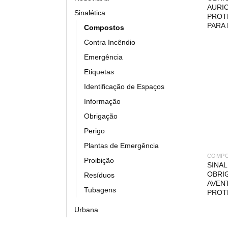
AURI
Sinalética
PROT
PARA 
Compostos
Contra Incêndio
Emergência
Etiquetas
Identificação de Espaços
Informação
Obrigação
Perigo
Plantas de Emergência
COMP
Proibição
SINA
OBRI
Resíduos
AVEN
Tubagens
PROT
Urbana