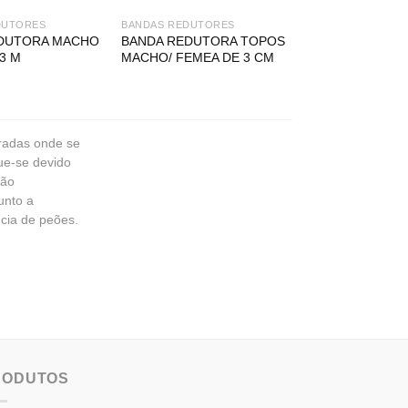
DUTORES
BANDAS REDUTORES
DUTORA MACHO
BANDA REDUTORA TOPOS
 3 M
MACHO/ FEMEA DE 3 CM
tradas onde se
ue-se devido
ção
unto a
cia de peões.
RODUTOS