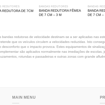
S REDUTORES
BANDAS REDUTORES
BANDAS RE
BANDA REDUTORA FÊMEA
BANDA RE
A REDUTORA DE 7CM
DE 7 CM – 3 M
DE 7 CM –
s bandas redutoras de velocidade destinam-se a ser aplicadas nas es
retende que os veículos circulem a velocidades reduzidas. Isto conseg
o desconforto que o impacto provoca. Estes equipamentos de sinaliza
omplementar são aplicados normalmente nas imediações de escolas, j
ruzamentos, rotundas e passadeiras e outras zonas com grande afluên
MAIN MENU
P