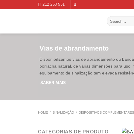
Skip
212 260 551
to
content
Search
for:
Vias de abrandamento
Disponibilizamos vias de abrandamento ou banda
borracha natural, de várias dimensões para uso int
equipamento de sinalização tem elevada resistên
SABER MAIS
HOME
/
SINALIZAÇÃO
/
DISPOSITIVOS COMPLEMENTARE
CATEGORIAS DE PRODUTO