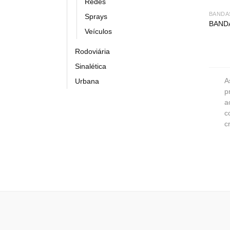
Redes
BANDA
Sprays
BAND
Veículos
Rodoviária
Sinalética
A
Urbana
p
a
c
c