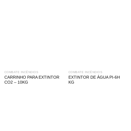
COMBATE INCÊNDIOS
COMBATE INCÊNDIOS
CARRINHO PARA EXTINTOR
EXTINTOR DE ÁGUA PI-6H
CO2 – 10KG
KG