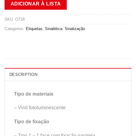
ADICIONAR À LISTA
SKU:
O718
Categories:
Etiquetas
,
Sinalética
,
Sinalização
DESCRIPTION
Tipo de materiais
– Vinil fotoluminescente
Tipo de fixação
– Tipo 1 – 1 face com fixação paralela