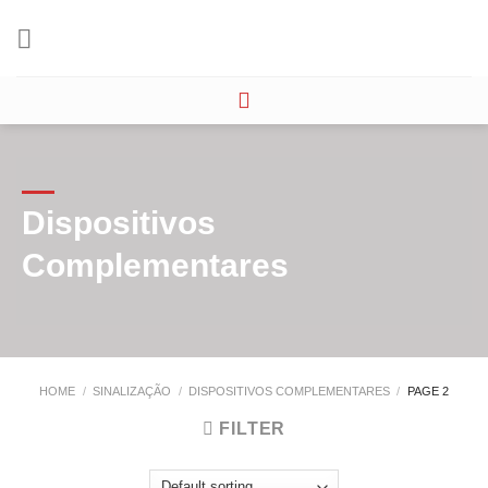
Skip
to
content
Dispositivos
Complementares
HOME
/
SINALIZAÇÃO
/
DISPOSITIVOS COMPLEMENTARES
/
PAGE 2
FILTER