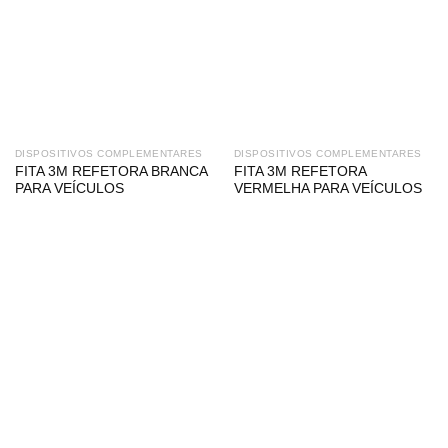
DISPOSITIVOS COMPLEMENTARES
DISPOSITIVOS COMPLEMENTARES
FITA 3M REFETORA BRANCA
FITA 3M REFETORA
PARA VEÍCULOS
VERMELHA PARA VEÍCULOS