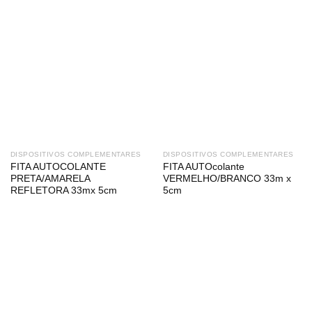
DISPOSITIVOS COMPLEMENTARES
DISPOSITIVOS COMPLEMENTARES
FITA AUTOCOLANTE
FITA AUTOcolante
PRETA/AMARELA
VERMELHO/BRANCO 33m x
REFLETORA 33mx 5cm
5cm