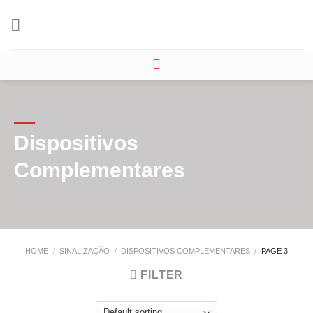
Skip
to
content
Dispositivos
Complementares
HOME
/
SINALIZAÇÃO
/
DISPOSITIVOS COMPLEMENTARES
/
PAGE 3
FILTER