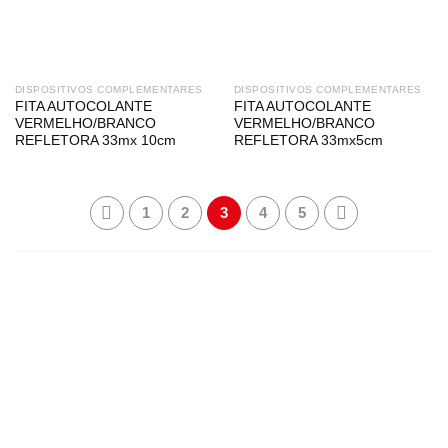
DISPOSITIVOS COMPLEMENTARES
DISPOSITIVOS COMPLEMENTARES
FITA AUTOCOLANTE
FITA AUTOCOLANTE
VERMELHO/BRANCO
VERMELHO/BRANCO
REFLETORA 33mx 10cm
REFLETORA 33mx5cm
1
2
3
4
5