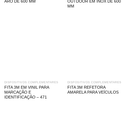
ARO DE 600 MM
OUTDOOR EM INOX DE 600
MM
DISPOSITIVOS COMPLEMENTARES
DISPOSITIVOS COMPLEMENTARES
FITA 3M EM VINIL PARA
FITA 3M REFETORA
MARCAÇÃO E
AMARELA PARA VEÍCULOS
IDENTIFICAÇÃO – 471