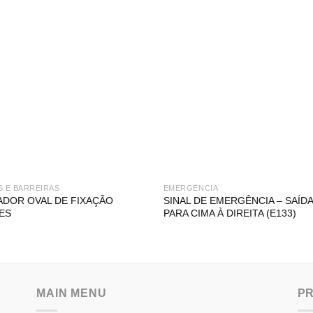
S E BARREIRAS
EMERGÊNCIA
ADOR OVAL DE FIXAÇÃO
SINAL DE EMERGÊNCIA – SAÍDA 
ES
PARA CIMA À DIREITA (E133)
MAIN MENU
P