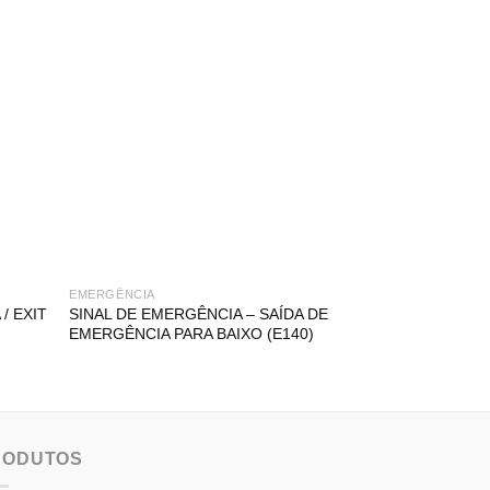
EMERGÊNCIA
EMERGÊNCIA
/ EXIT
SINAL DE EMERGÊNCIA – SAÍDA DE
SINAL DE EMER
EMERGÊNCIA PARA BAIXO (E140)
EMERGÊNCIA À
RODUTOS