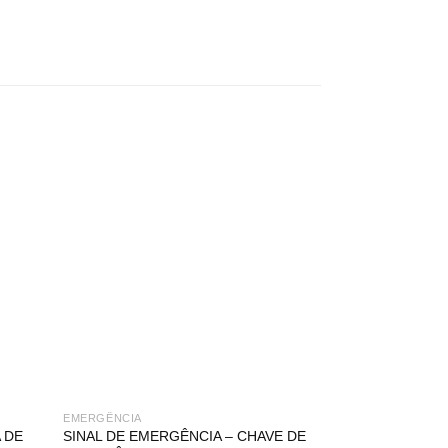
EMERGÊNCIA
EMERGÊNCIA
 DE
SINAL DE EMERGÊNCIA – CHAVE DE
SINAL DE EMER