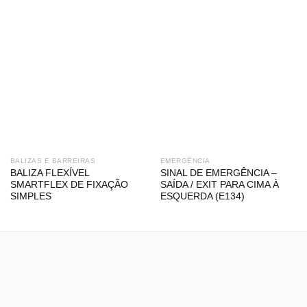
BALIZAS E BARREIRAS
EMERGÊNCIA
BALIZA FLEXÍVEL
SINAL DE EMERGÊNCIA –
SMARTFLEX DE FIXAÇÃO
SAÍDA / EXIT PARA CIMA À
SIMPLES
ESQUERDA (E134)