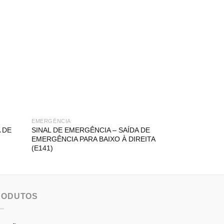
EMERGÊNCIA
EMERGÊNCIA
 DE
SINAL DE EMERGÊNCIA – SAÍDA DE
SINAL DE EMERG
EMERGÊNCIA PARA BAIXO À DIREITA
PARA BAIXO À 
(E141)
RODUTOS