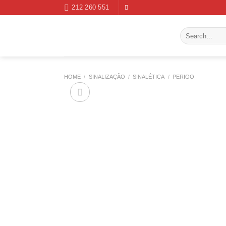
Skip
212 260 551
to
content
Search
for:
HOME
/
SINALIZAÇÃO
/
SINALÉTICA
/
PERIGO