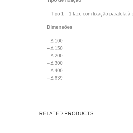
Tipo de fixação
– Tipo 1 – 1 face com fixação paralela à
Dimensões
– Δ 100
– Δ 150
– Δ 200
– Δ 300
– Δ 400
– Δ 639
RELATED PRODUCTS