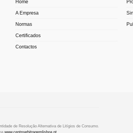
Home
Pr
A Empresa
Si
Normas
Pu
Certificados
Contactos
ntidade de Resolução Alternativa de Litígios de Consumo.
boa
www.centroarbitragemlisboa.pt
.