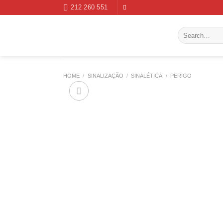
Skip
212 260 551
to
content
Search
for:
HOME
/
SINALIZAÇÃO
/
SINALÉTICA
/
PERIGO