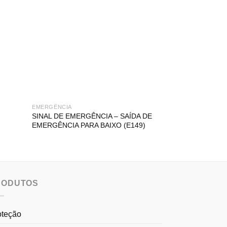
EMERGÊNCIA
EMERGÊNCIA
SINAL DE EMERGÊNCIA – SAÍDA DE
SINAL DE EMERG
EMERGÊNCIA PARA BAIXO (E149)
PARA CIMA À DI
RODUTOS
oteção