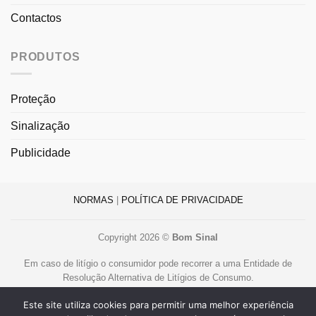
Contactos
PRODUTOS
Proteção
Sinalização
Publicidade
NORMAS
|
POLÍTICA DE PRIVACIDADE
Copyright 2026 ©
Bom Sinal
Em caso de litígio o consumidor pode recorrer a uma Entidade de
Resolução Alternativa de Litígios de Consumo.
Centro de Arbitragem de Conflitos de Consumo de Lisboa
Este site utiliza cookies para permitir uma melhor experiência
www.centroarbitragemlisboa.pt
.