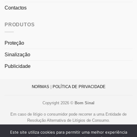
Contactos
PRODUTOS
Proteção
Sinalização
Publicidade
NORMAS
|
POLÍTICA DE PRIVACIDADE
Copyright 2026 ©
Bom Sinal
Em caso de litígio o consumidor pode recorrer a uma Entidade de
Resolução Alternativa de Litígios de Consumo.
Centro de Arbitragem de Conflitos de Consumo de Lisboa
Este site utiliza cookies para permitir uma melhor experiência
www.centroarbitragemlisboa.pt
.