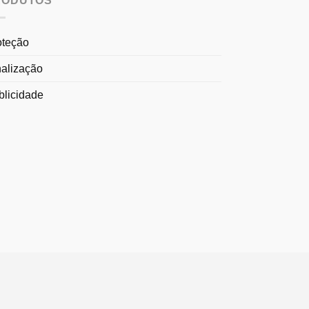
RODUTOS
oteção
nalização
blicidade