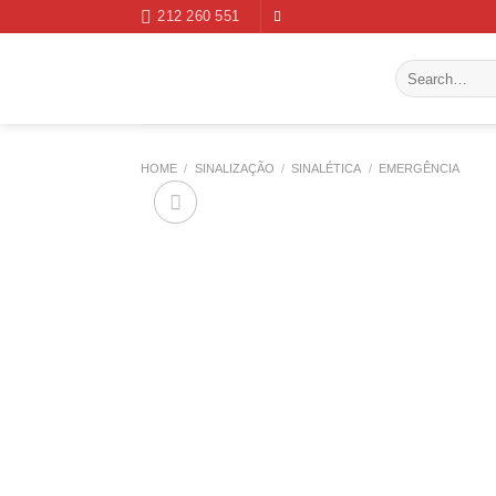
Skip
212 260 551
to
content
Search
for:
HOME
/
SINALIZAÇÃO
/
SINALÉTICA
/
EMERGÊNCIA