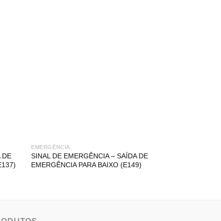
EMERGÊNCIA
EMERGÊNCIA
 DE
SINAL DE EMERGÊNCIA – SAÍDA DE
SINAL DE EMERG
E137)
EMERGÊNCIA PARA BAIXO (E149)
PARA CIMA À E