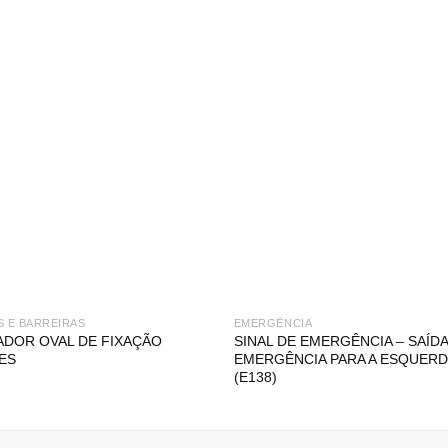
S E BARREIRAS
EMERGÊNCIA
ADOR OVAL DE FIXAÇÃO
SINAL DE EMERGÊNCIA – SAÍDA
ES
EMERGÊNCIA PARA A ESQUERD
(E138)