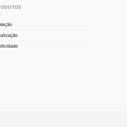
RODUTOS
oteção
nalização
blicidade