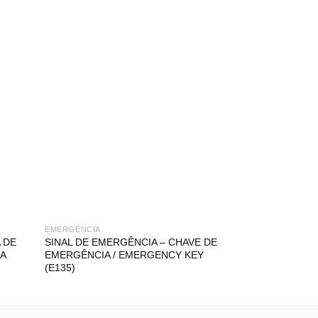
EMERGÊNCIA
EMERGÊNCIA
 DE
SINAL DE EMERGÊNCIA – CHAVE DE
SINAL DE EMER
A
EMERGÊNCIA / EMERGENCY KEY
EMERGÊNCIA PA
(E135)