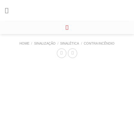
Skip
to
content
HOME
/
SINALIZAÇÃO
/
SINALÉTICA
/
CONTRA INCÊNDIO