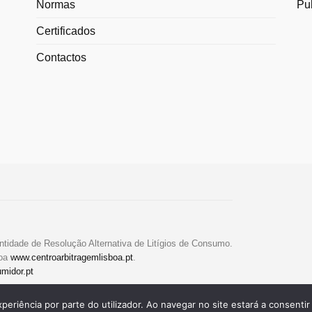
Normas
Pu
Certificados
Contactos
ntidade de Resolução Alternativa de Litígios de Consumo.
boa
www.centroarbitragemlisboa.pt
.
midor.pt
xperiência por parte do utilizador. Ao navegar no site estará a consentir 