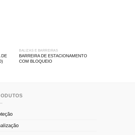
BALIZAS E BARREIRAS
EMERGÊNCIA
 DE
BARREIRA DE ESTACIONAMENTO
SINAL DE EMER
0)
COM BLOQUEIO
EMERGÊNCIA PA
RODUTOS
oteção
nalização