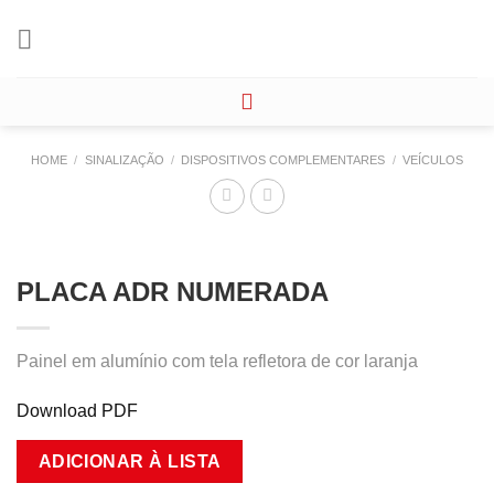
Skip
to
content
HOME
/
SINALIZAÇÃO
/
DISPOSITIVOS COMPLEMENTARES
/
VEÍCULOS
PLACA ADR NUMERADA
Painel em alumínio com tela refletora de cor laranja
Download PDF
ADICIONAR À LISTA