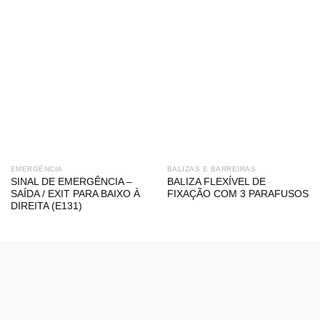
EMERGÊNCIA
BALIZAS E BARREIRAS
SINAL DE EMERGÊNCIA –
BALIZA FLEXÍVEL DE
SAÍDA / EXIT PARA BAIXO À
FIXAÇÃO COM 3 PARAFUSOS
DIREITA (E131)