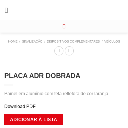
Skip
to
content
HOME
/
SINALIZAÇÃO
/
DISPOSITIVOS COMPLEMENTARES
/
VEÍCULOS
PLACA ADR DOBRADA
Painel em alumínio com tela refletora de cor laranja
Download PDF
ADICIONAR À LISTA