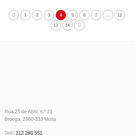
1
2
3
4
5
6
7
…
12
13
14
Rua 25 de Abril, n.º 21
Broega, 2860-333 Moita
Telf |
212 260 551