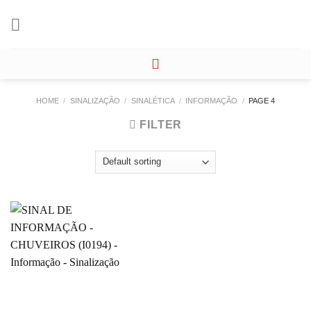
Skip
to
content
HOME
/
SINALIZAÇÃO
/
SINALÉTICA
/
INFORMAÇÃO
/
PAGE 4
FILTER