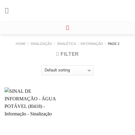
Skip
to
content
HOME
/
SINALIZAÇÃO
/
SINALÉTICA
/
INFORMAÇÃO
/
PAGE 2
FILTER