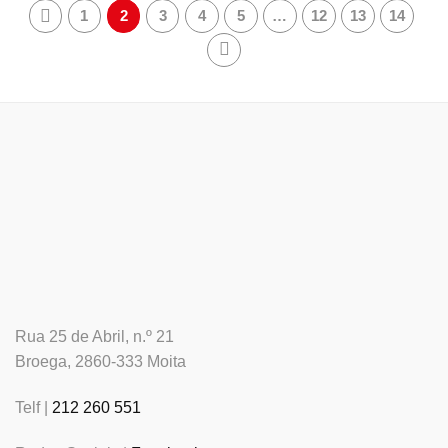
1
2
3
4
5
…
12
13
14
Rua 25 de Abril, n.º 21
Broega, 2860-333 Moita
Telf |
212 260 551