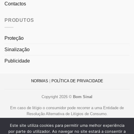
Contactos
PRODUTOS
Proteção
Sinalização
Publicidade
NORMAS
|
POLÍTICA DE PRIVACIDADE
Copyright 2026 ©
Bom Sinal
Em caso de litígio o consumidor pode recorrer a uma Entidade de
Resolução Alternativa de Litígios de Consumo.
Centro de Arbitragem de Conflitos de Consumo de Lisboa
Este site utiliza cookies para permitir uma melhor experiência
www.centroarbitragemlisboa.pt
.
por parte do utilizador. Ao navegar no site estará a consentir a
Mais informações em Portal do Consumidor
www.consumidor.pt