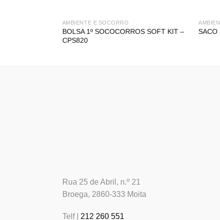
AMBIENTE E SOCORRO
AMBIE
BOLSA 1º SOCOCORROS SOFT KIT –
SACO
CPS820
Rua 25 de Abril, n.º 21
Broega, 2860-333 Moita
Telf |
212 260 551