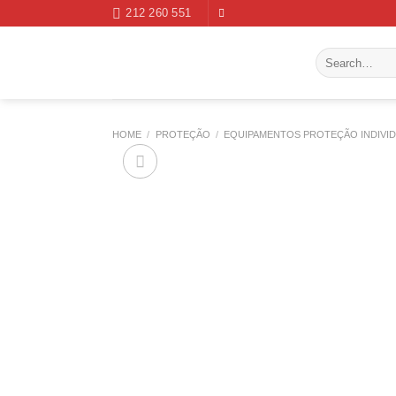
Skip
212 260 551
to
content
Search
for:
HOME
/
PROTEÇÃO
/
EQUIPAMENTOS PROTEÇÃO INDIVI