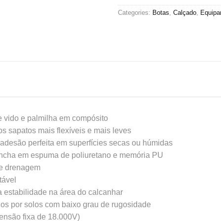
Categories:
Botas
,
Calçado
,
Equipa
de vido e palmilha em compósito
os sapatos mais flexíveis e mais leves
 adesão perfeita em superfícies secas ou húmidas
oncha em espuma de poliuretano e memória PU
 de drenagem
tável
a estabilidade na área do calcanhar
os por solos com baixo grau de rugosidade
ensão fixa de 18.000V)