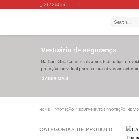
Skip
212 260 551
to
content
Search
for:
Vestuário de segurança
Na Bom Sinal comercializamos todo o tipo de ves
proteção individual para os mais diversos setores 
SABER MAIS
HOME
/
PROTEÇÃO
/
EQUIPAMENTOS PROTEÇÃO INDIVI
CATEGORIAS DE PRODUTO