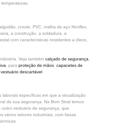
 temperaturas.
i-algodão, croute, PVC, malha de aço Niroflex,
aria, a construção, a soldadura, a
restal com características resistentes a óleos,
 indústria. Veja também
calçado de segurança
,
iva
, para
proteção de mãos
,
capacetes de
e
vestuário descartável
.
s laborais específicas em que a visualização
cral da sua segurança. Na Bom Sinal temos
re outro vestuário de segurança, que
vários setores industriais, com faixas
térmicas.