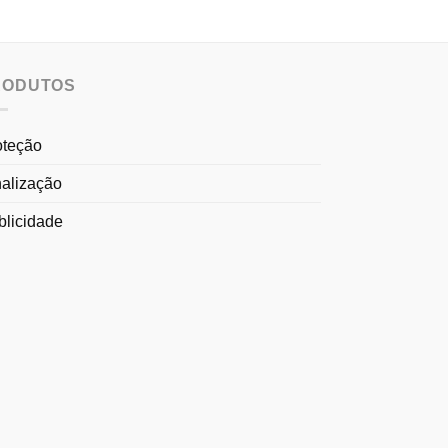
RODUTOS
oteção
nalização
blicidade