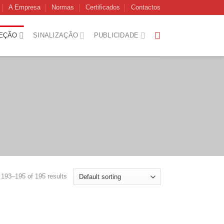
A Empresa
Normas
Certificados
Contactos
EÇÃO
SINALIZAÇÃO
PUBLICIDADE
193–195 of 195 results