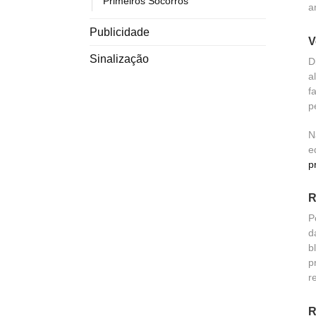
Primeiros Socorros
a
Publicidade
V
Sinalização
D
a
f
p
N
e
p
R
P
d
b
p
r
R