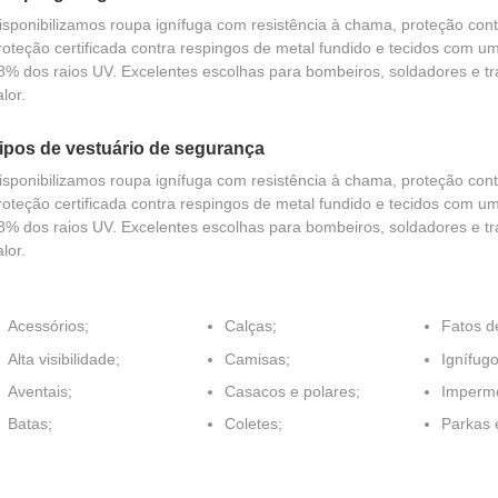
isponibilizamos roupa ignífuga com resistência à chama, proteção contr
roteção certificada contra respingos de metal fundido e tecidos com u
8% dos raios UV. Excelentes escolhas para bombeiros, soldadores e t
alor.
ipos de vestuário de segurança
isponibilizamos roupa ignífuga com resistência à chama, proteção contr
roteção certificada contra respingos de metal fundido e tecidos com u
8% dos raios UV. Excelentes escolhas para bombeiros, soldadores e t
alor.
Acessórios;
Calças;
Fatos d
Alta visibilidade;
Camisas;
Ignífugo
Aventais;
Casacos e polares;
Imperme
Batas;
Coletes;
Parkas 