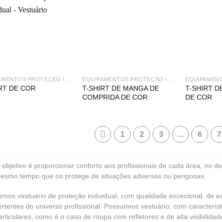
EQUIPAMENTOS PROTEÇÃO INDIVIDUAL
EQUIPAMENTOS PROTEÇÃO INDIVIDUAL
T-SHIRT DE MANGA DE
T-SHIRT D
RT DE COR
COMPRIDA DE COR
DE COR
1
2
3
…
6
7
 objetivo é proporcionar conforto aos profissionais de cada área, no de
esmo tempo que os protege de situações adversas ou perigosas.
emos vestuário de proteção individual, com qualidade excecional, de es
ertentes do universo profissional. Possuímos vestuário, com caracterís
articulares, como é o caso de roupa com refletores e de alta visibilida