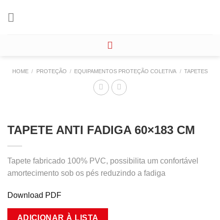
Skip
to
content
HOME
/
PROTEÇÃO
/
EQUIPAMENTOS PROTEÇÃO COLETIVA
/
TAPETES
TAPETE ANTI FADIGA 60×183 CM
Tapete fabricado 100% PVC, possibilita um confortável
amortecimento sob os pés reduzindo a fadiga
Download PDF
ADICIONAR À LISTA