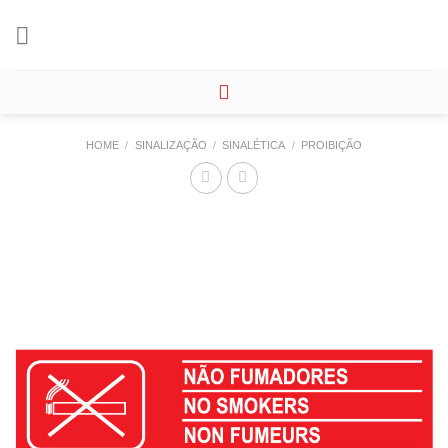
Skip
to
content
HOME
/
SINALIZAÇÃO
/
SINALÉTICA
/
PROIBIÇÃO