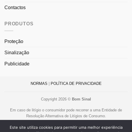
Contactos
PRODUTOS
Proteção
Sinalização
Publicidade
NORMAS
|
POLÍTICA DE PRIVACIDADE
Copyright 2026 ©
Bom Sinal
Em caso de litígio o consumidor pode recorrer a uma Entidade de
Resolução Alternativa de Litígios de Consumo.
Centro de Arbitragem de Conflitos de Consumo de Lisboa
Este site utiliza cookies para permitir uma melhor experiência
www.centroarbitragemlisboa.pt
.