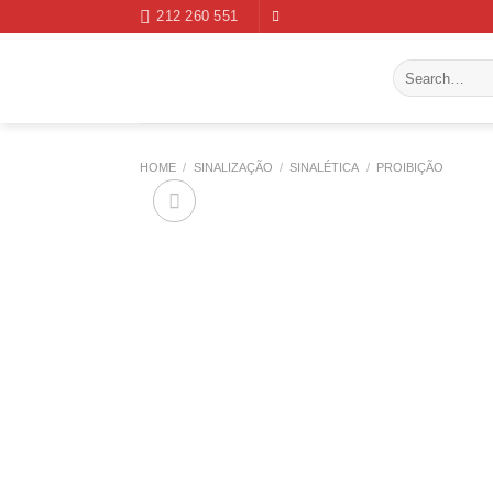
Skip
212 260 551
to
content
Search
for:
HOME
/
SINALIZAÇÃO
/
SINALÉTICA
/
PROIBIÇÃO