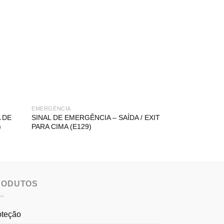
EMERGÊNCIA
DESPORTO
 DE
SINAL DE EMERGÊNCIA – SAÍDA / EXIT
ARTIGOS DIRE
)
PARA CIMA (E129)
PRÁTICA DESP
RODUTOS
oteção