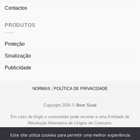
Contactos
PRODUTOS
Proteção
Sinalização
Publicidade
NORMAS
|
POLÍTICA DE PRIVACIDADE
Copyright 2026 ©
Bom Sinal
Em caso de litígio o consumidor pode recorrer a uma Entidade de
Resolução Alternativa de Litígios de Consumo.
Centro de Arbitragem de Conflitos de Consumo de Lisboa
Este site utiliza cookies para permitir uma melhor experiência
www.centroarbitragemlisboa.pt
.