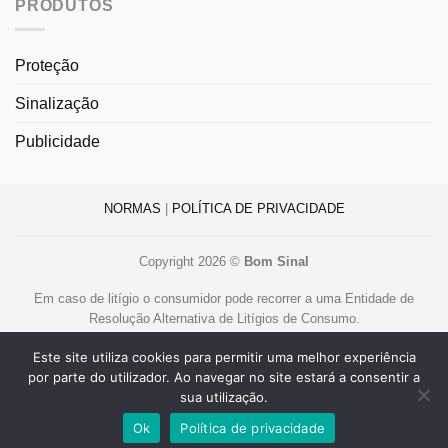
PRODUTOS
Proteção
Sinalização
Publicidade
NORMAS
|
POLÍTICA DE PRIVACIDADE
Copyright 2026 ©
Bom Sinal
Em caso de litígio o consumidor pode recorrer a uma Entidade de
Resolução Alternativa de Litígios de Consumo.
Centro de Arbitragem de Conflitos de Consumo de Lisboa
Este site utiliza cookies para permitir uma melhor experiência
www.centroarbitragemlisboa.pt
.
por parte do utilizador. Ao navegar no site estará a consentir a
Mais informações em Portal do Consumidor
www.consumidor.pt
sua utilização.
Livro de Reclamações Online
Ok
Política de privacidade