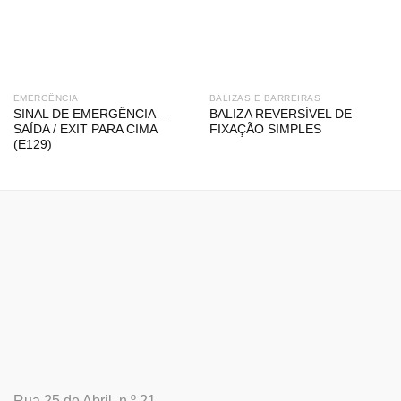
EMERGÊNCIA
BALIZAS E BARREIRAS
SINAL DE EMERGÊNCIA –
BALIZA REVERSÍVEL DE
SAÍDA / EXIT PARA CIMA
FIXAÇÃO SIMPLES
(E129)
Rua 25 de Abril, n.º 21