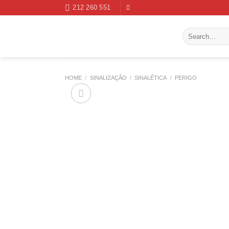
Skip
212 260 551
to
content
Search
for:
HOME
/
SINALIZAÇÃO
/
SINALÉTICA
/
PERIGO