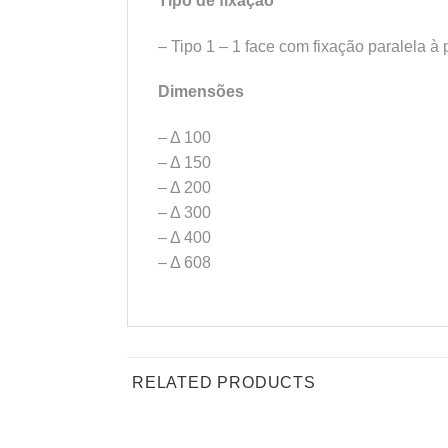
Tipo de fixação
– Tipo 1 – 1 face com fixação paralela à
Dimensões
– Δ 100
– Δ 150
– Δ 200
– Δ 300
– Δ 400
– Δ 608
RELATED PRODUCTS