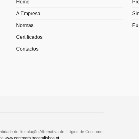
Home
Pr
A Empresa
Si
Normas
Pu
Certificados
Contactos
ntidade de Resolução Alternativa de Litígios de Consumo.
boa
www.centroarbitragemlisboa.pt
.