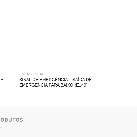
EMERGÊNCIA
EMERGÊNCIA
 A
SINAL DE EMERGÊNCIA – SAÍDA DE
SINAL DE EMER
EMERGÊNCIA PARA BAIXO (E149)
EMERGÊNCIA PA
(E141)
RODUTOS