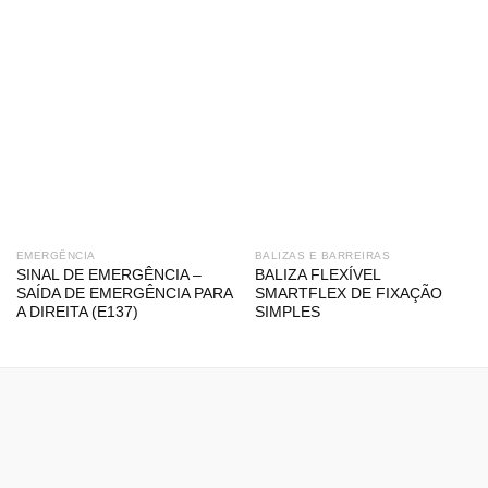
EMERGÊNCIA
BALIZAS E BARREIRAS
SINAL DE EMERGÊNCIA –
BALIZA FLEXÍVEL
SAÍDA DE EMERGÊNCIA PARA
SMARTFLEX DE FIXAÇÃO
A DIREITA (E137)
SIMPLES