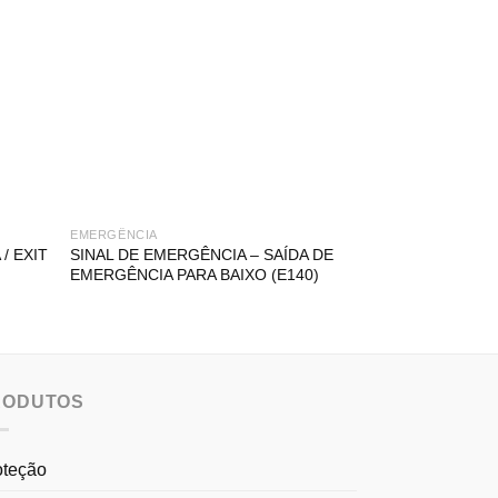
EMERGÊNCIA
EMERGÊNCIA
/ EXIT
SINAL DE EMERGÊNCIA – SAÍDA DE
SINAL DE EMER
EMERGÊNCIA PARA BAIXO (E140)
EMERGÊNCIA PA
RODUTOS
oteção