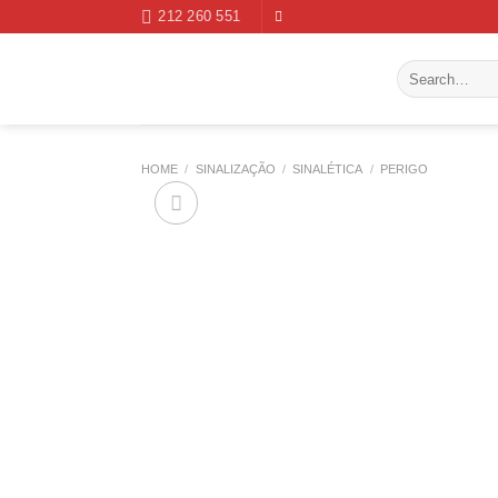
Skip
212 260 551
to
content
Search
for:
HOME
/
SINALIZAÇÃO
/
SINALÉTICA
/
PERIGO