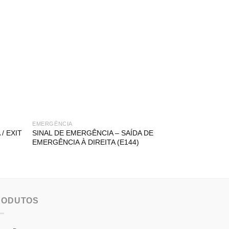
EMERGÊNCIA
EMERGÊNCIA
/ EXIT
SINAL DE EMERGÊNCIA – SAÍDA DE
SINAL DE EMER
EMERGÊNCIA À DIREITA (E144)
EMERGÊNCIA À
RODUTOS