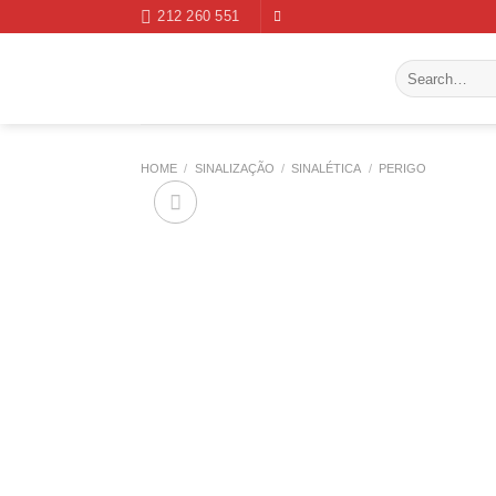
Skip
212 260 551
to
content
Search
for:
HOME
/
SINALIZAÇÃO
/
SINALÉTICA
/
PERIGO