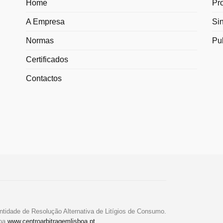
Home
Pr
A Empresa
Si
Normas
Pu
Certificados
Contactos
ntidade de Resolução Alternativa de Litígios de Consumo.
boa
www.centroarbitragemlisboa.pt
.