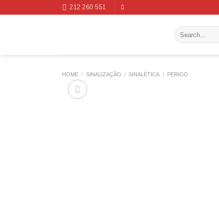
Skip
212 260 551
to
content
Search
for:
HOME
/
SINALIZAÇÃO
/
SINALÉTICA
/
PERIGO