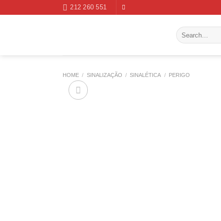
Skip
212 260 551
to
content
Search
for:
HOME
/
SINALIZAÇÃO
/
SINALÉTICA
/
PERIGO