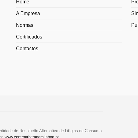
Home
Pr
A Empresa
Si
Normas
Pu
Certificados
Contactos
ntidade de Resolução Alternativa de Litígios de Consumo.
boa
www.centroarbitragemlisboa.pt
.