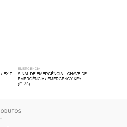
EMERGÊNCIA
EMERGÊNCIA
/ EXIT
SINAL DE EMERGÊNCIA – CHAVE DE
SINAL DE EMER
EMERGÊNCIA / EMERGENCY KEY
EMERGÊNCIA P
(E135)
(E138)
RODUTOS