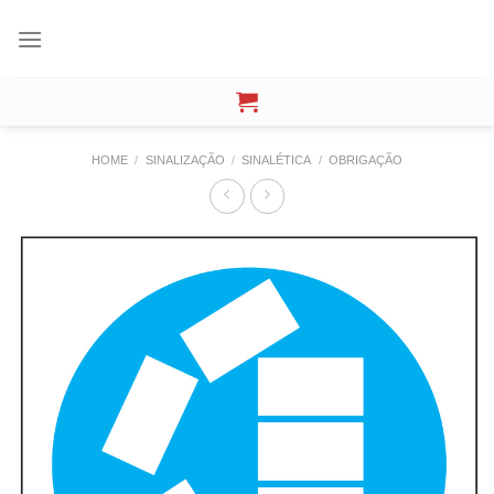
Skip
to
content
HOME
/
SINALIZAÇÃO
/
SINALÉTICA
/
OBRIGAÇÃO