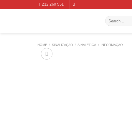
Skip
212 260 551
to
content
Search
for:
HOME
/
SINALIZAÇÃO
/
SINALÉTICA
/
INFORMAÇÃO