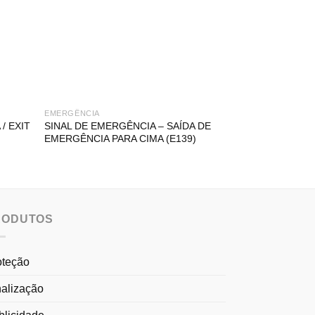
EMERGÊNCIA
EMERGÊNCIA
/ EXIT
SINAL DE EMERGÊNCIA – SAÍDA DE
SINAL DE EMER
EMERGÊNCIA PARA CIMA (E139)
EMERGÊNCIA PA
RODUTOS
oteção
nalização