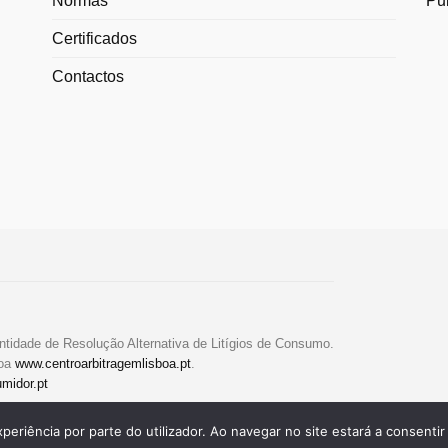
Normas
Pu
Certificados
Contactos
ntidade de Resolução Alternativa de Litígios de Consumo.
boa
www.centroarbitragemlisboa.pt
.
midor.pt
xperiência por parte do utilizador. Ao navegar no site estará a consentir 