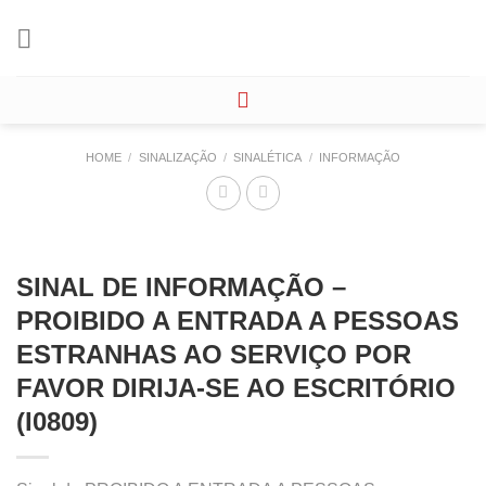
Skip
to
content
HOME
/
SINALIZAÇÃO
/
SINALÉTICA
/
INFORMAÇÃO
SINAL DE INFORMAÇÃO –
PROIBIDO A ENTRADA A PESSOAS
ESTRANHAS AO SERVIÇO POR
FAVOR DIRIJA-SE AO ESCRITÓRIO
(I0809)