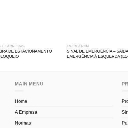
S E BARREIRAS
EMERGÊNCIA
IRA DE ESTACIONAMENTO
SINAL DE EMERGÊNCIA – SAÍDA
BLOQUEIO
EMERGÊNCIA À ESQUERDA (E1
MAIN MENU
P
Home
Pr
A Empresa
Si
Normas
Pu