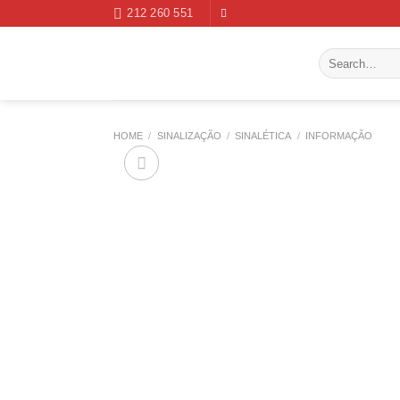
Skip
212 260 551
to
content
Search
for:
HOME
/
SINALIZAÇÃO
/
SINALÉTICA
/
INFORMAÇÃO