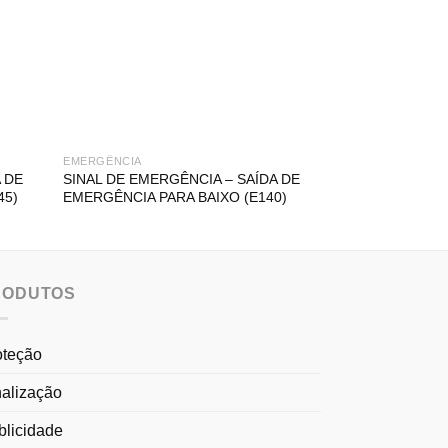
EMERGÊNCIA
EMERGÊNCIA
 DE
SINAL DE EMERGÊNCIA – SAÍDA DE
SINAL DE EMERG
45)
EMERGÊNCIA PARA BAIXO (E140)
PARA BAIXO À D
RODUTOS
oteção
nalização
blicidade