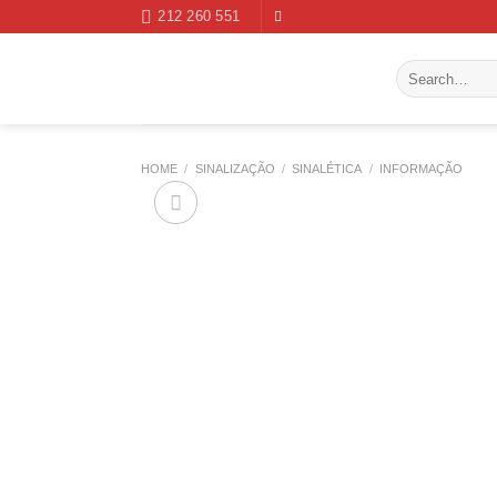
Skip
212 260 551
to
content
Search
for:
HOME
/
SINALIZAÇÃO
/
SINALÉTICA
/
INFORMAÇÃO