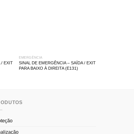
EMERGÊNCIA
EMERGÊNCIA
/ EXIT
SINAL DE EMERGÊNCIA – SAÍDA / EXIT
SINAL DE EMER
PARA BAIXO À DIREITA (E131)
EMERGÊNCIA À
RODUTOS
oteção
nalização