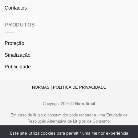
Contactos
PRODUTOS
Proteção
Sinalização
Publicidade
NORMAS
|
POLÍTICA DE PRIVACIDADE
Copyright 2026 ©
Bom Sinal
Em caso de litígio o consumidor pode recorrer a uma Entidade de
Resolução Alternativa de Litígios de Consumo.
Centro de Arbitragem de Conflitos de Consumo de Lisboa
Este site utiliza cookies para permitir uma melhor experiência
www.centroarbitragemlisboa.pt
.