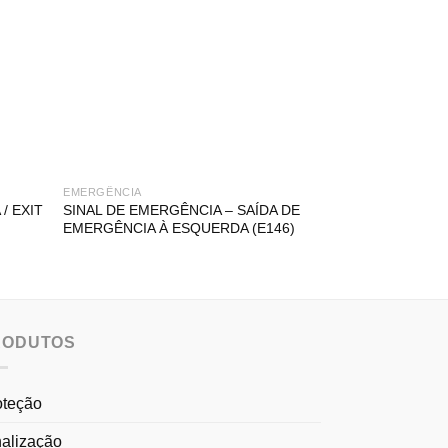
EMERGÊNCIA
EMERGÊNCIA
/ EXIT
SINAL DE EMERGÊNCIA – SAÍDA DE
SINAL DE EMER
EMERGÊNCIA À ESQUERDA (E146)
EMERGÊNCIA À
RODUTOS
oteção
nalização