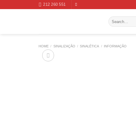
Skip
212 260 551
to
content
Search
for:
HOME
/
SINALIZAÇÃO
/
SINALÉTICA
/
INFORMAÇÃO